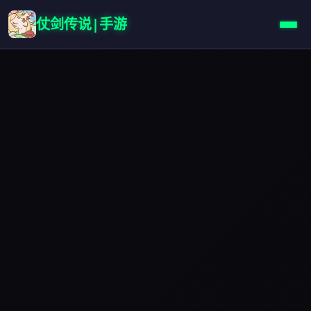
仗剑传说|手游