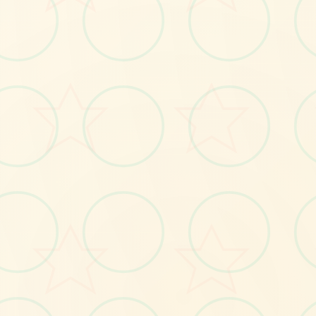
🌈
No.1