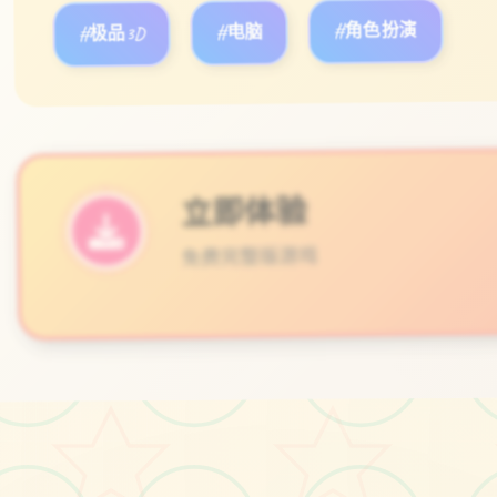
#极品3D
#电脑
#角色扮演
立即体验
免费完整版游戏