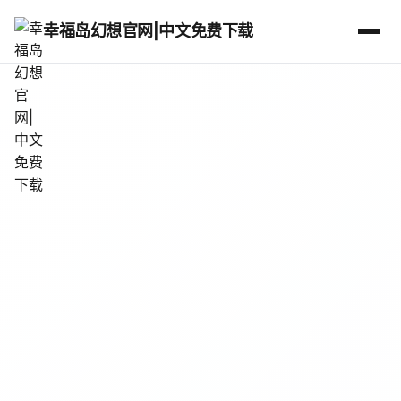
幸福岛幻想官网|中文免费下载