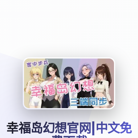
幸福岛幻想官网|中文免