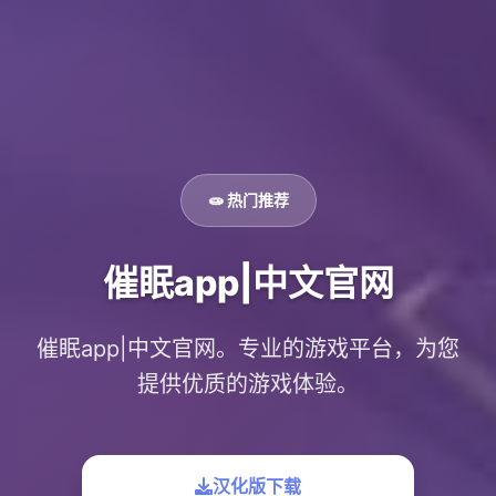
🧫 热门推荐
催眠app|中文官网
催眠app|中文官网。专业的游戏平台，为您
提供优质的游戏体验。
汉化版下载