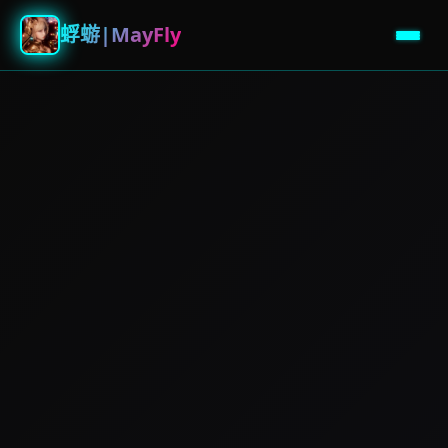
蜉蝣|MayFly