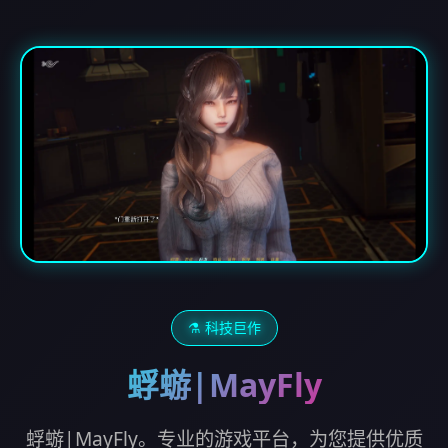
⚗️ 科技巨作
蜉蝣|MayFly
蜉蝣|MayFly。专业的游戏平台，为您提供优质