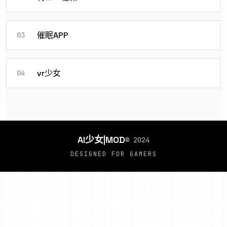
催眠APP
03
vr少女
04
AI少女|MOD
© 2024
DESIGNED FOR GAMERS