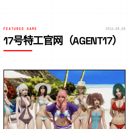
FEATURED GAME
2026.08.08
17号特工官网（AGENT17）