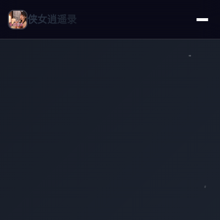
侠女逍遥录