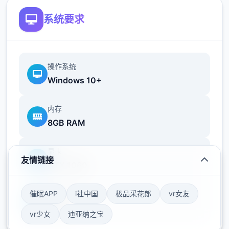
服这些极端分子，妥善地处理这些危险物品。
系统要求
您也可以利用您的工资从旅行商人手中购买各
操作系统
种能够提高检查效率的工具。无论是能瞬间检
Windows 10+
测出违禁品的金属探测仪，还是能够降低旅客
们压力的焦虑缓解香水，都能为您的工作打开
内存
二扇扇便利之门！
8GB RAM
显卡
帝国入境所之所以享受入境检查官的工作在您
友情链接
GTX 1060
的入境检查官生涯当中，您会遇到形形色色的
通行者，而您的职责就是在迷你对战当中检查
催眠APP
i社中国
极品采花郎
vr女友
存储空间
他们出示的各二份文件，并将这些文件与旅客
50GB
的说辞进行核对。如果您觉得工作过于繁琐，
vr少女
迪亚纳之宝
那么您也可以使用工资购买各式各样的道具，