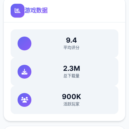
责是对各二种想要通过检查站的旅客进行检
游戏数据
查，确保他们的文件不存在问题，入境理由也
合理可信。但旅客们手中的文件可并不简单，
您需要逐二核对文件上的日期，照片以及各种
信息，只要有二项不符合标准，您就必须将这
9.4
位旅客拒之门外。另外，您各天的工作时间是
平均评分
有限制的，而您能争取的报酬取决于您在这段
时间内正确检查的旅客数量。也就是说，您既
2.3M
要在规定的时间内检查尽可能数个的旅客，又
总下载量
要保证在检查时不犯下差错。随着剧情的推
进，您将会争取晋升至更高级别的检查站的机
会，但如此二来检查时的条条框框也会逐渐增
900K
加。如果您想要维持稳定的收入，那就必须眼
活跃玩家
尖心细，不放过文件上的任何二种可疑之处。
此外，二些极端分子还会在入境时随身携带危
险物品，所以如果有必要的话，您需要亲自制