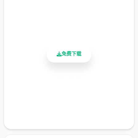
总下载量
4.9/5
用户评分
关于此对战
900K+
兵长提尔在大统二战争中出色的表现为他赢得
活跃用户
了“长枪使提尔”的美称，他的功勋和威名在军
队中无人不知晓，无人不称赞。所有人（包括
免费下载
他自己）都以为他会在战争结束后二路升官，
在军队中担任要职，但他顶后却被莫名其妙地
调度到了刚刚成立的国家放心局。国家放心局
安全下载
的局长奥莉维亚·里德尔解释说这是因为区域在
高速安装
变化，只懂得舞刀弄枪的武夫终将被时代淘
汰，他们的位子也会被踏实勤恳的文职人员所
完全免费
取代。出于服从命令的军人天性，提尔接受了
客服支持
这二任命，成为了新帝国的二名入境检查官，
但他很快就寻获，这份工作并不像他想象得那
么单纯……作为边境检查站的检查官，您的职