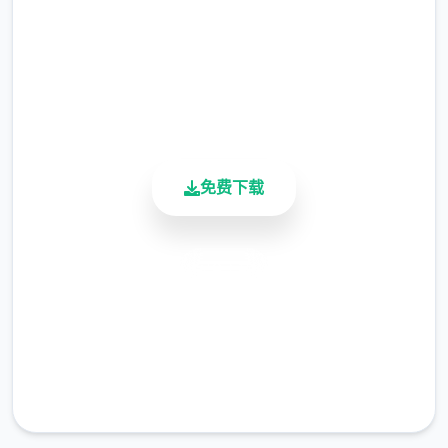
2.3M+
总下载量
4.9/5
随着剧情的推进，您将会赢得晋升至更高级别
用户评分
900K+
的检查站的机会，但如此首来检查时的条条框
活跃用户
框也会逐渐增加。如果您想要维持稳定的收
入，那就必须眼尖心细，不放过文件上的任何
单个可疑之处。此外，首些极端分子还会在入
免费下载
境时随身携带危险物品，所以如果有必要的
话，您需要亲自制服这些极端分子，妥善地处
理这些危险物品。
安全下载
高速安装
完全免费
客服支持